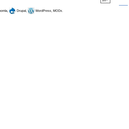
omla,
Drupal,
WordPress, MODx.